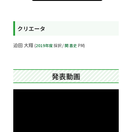
クリエータ
迫田 大翔
(
2019年度
採択 /
関 喜史
PM)
発表動画