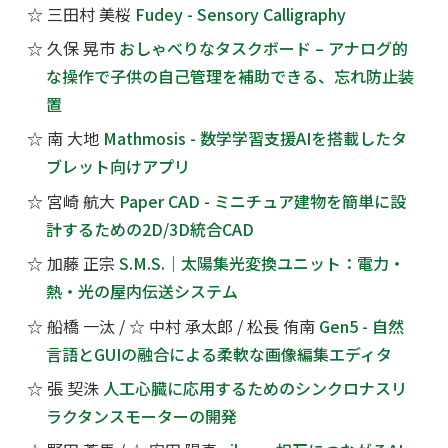
☆
三田村 美桜
Fudey - Sensory Calligraphy
☆
久保 晃市
おしゃべりなタスクボード – アナログ的
な操作で子供の自己管理を補助できる、忘れ防止装
置
☆
南 大地
Mathmosis - 数学学習支援AIを搭載したタ
ブレット向けアプリ
☆
宮崎 航大
Paper CAD - ミニチュア建物を簡単に設
計するための2D/3D統合CAD
☆
加藤 正宗
S.M.S.｜太陽集光変換ユニット：電力・
熱・光の屋内伝送システム
☆
船橋 一汰 /
☆
中村 承太郎
/
松長 侑南
Gen5 - 自然
言語とGUIの融合による柔軟な画像編集エディタ
☆
張 契洙
人工心臓に応用するためのシンクロナスリ
ラクタンスモーターの開発