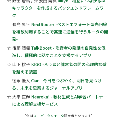
☆
野田 蒼馬 /
☆
安田 陽真
aikyo - 相互につながるAI
キャラクターを作成するバックエンドフレームワー
ク
長島 昇平
NextRouter -ベストエフォート型光回線
を複数利用することで高速に通信を行うルータの開
発-
☆
後藤 潤樹
TalkBoost - 吃音者の発話の自発性を促
進し、積極的に話すことを支援するアプリ
☆
山下 桃子
KIGO -ろう者と健常者の間の心理的な壁
を越える装置-
徳永 優人
Cian - 今日をつぶやく、明日を見つけ
る、未来を思案するジャーナルアプリ
☆
大平 直輝
Neureka! - 教材生成とAI学習パートナー
による理解支援サービス
（☆ は
スーパークリエータ
認定者となります）