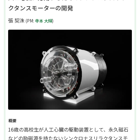
クタンスモーターの開発
張 契洙
(PM:
寺本 大輝
)
概要
16歳の高校生が人工心臓の駆動装置として、永久磁石
などの励磁源を持たないシンクロナスリラクタンスモ