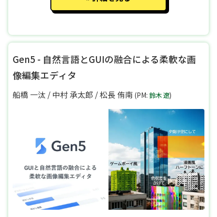
Gen5 - 自然言語とGUIの融合による柔軟な画
像編集エディタ
船橋 一汰
/
中村 承太郎
/
松長 侑南
(PM:
鈴木 遼
)