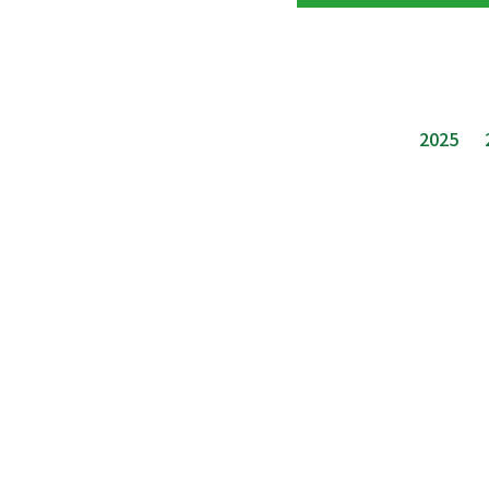
2025
ホーム
未踏ジュニアとは
お知らせ一覧
応
修了生インタビュー
メンター紹介
よくある質