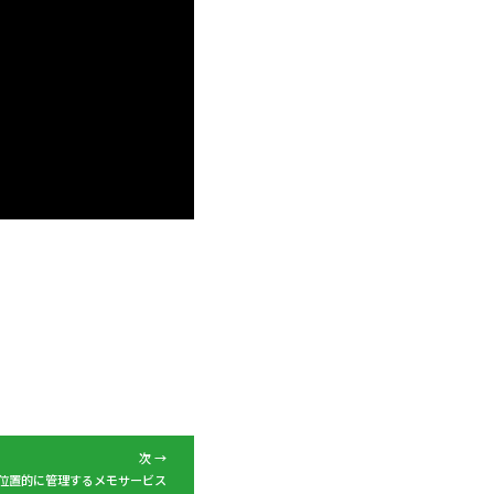
次 →
d - 位置的に管理するメモサービス