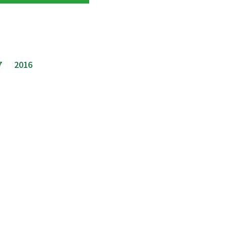
7
2016
覧
採択プロジェクト図鑑
採択プロジェクト検索
体験談
他の支援プログラム
大学と未踏ジュニア