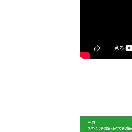
← 前
スマイル会議室 - IoTで会