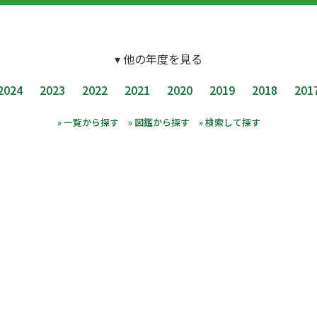
▾ 他の年度を見る
2024
2023
2022
2021
2020
2019
2018
201
» 一覧から探す
» 図鑑から探す
» 検索して探す
募の手引き
提案書を準備しよう
採択プロジェクト一
問
匿名質問箱
問い合わせ
統計情報
採択者の