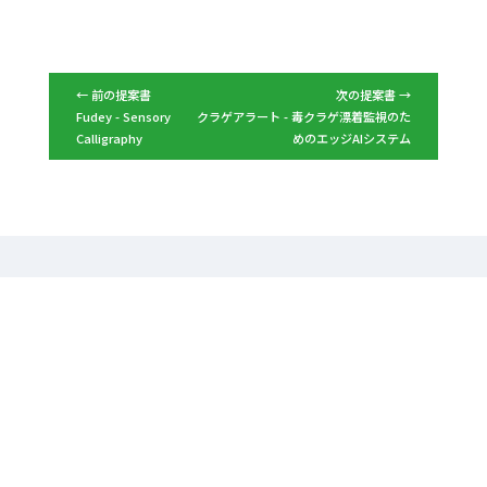
← 前の提案書
次の提案書 →
Fudey - Sensory
クラゲアラート - 毒クラゲ漂着監視のた
Calligraphy
めのエッジAIシステム
ホーム
未踏ジュニアとは
お知らせ一覧
応募の手引き
提案書を準備しよう
採択プロジェクト一覧
採択プロジェクト図鑑
採択プロジェクト検索
修了生インタビュー
メンター紹介
よくある質問
匿名質問箱