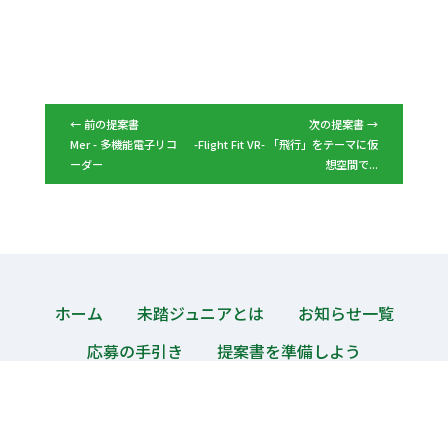
← 前の提案書
次の提案書 →
Mer - 多機能電子リコ
-Flight Fit VR- 「飛行」をテーマに仮
ーダー
想空間で...
ホーム
未踏ジュニアとは
お知らせ一覧
応募の手引き
提案書を準備しよう
採択プロジェクト一覧
採択プロジェクト図鑑
採択プロジェクト検索
修了生インタビュー