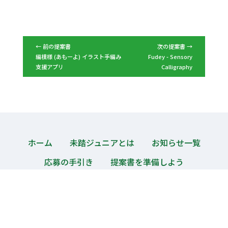
← 前の提案書
次の提案書 →
編模様 (あもーよ) イラスト手編み
Fudey - Sensory
支援アプリ
Calligraphy
ホーム
未踏ジュニアとは
お知らせ一覧
応募の手引き
提案書を準備しよう
採択プロジェクト一覧
採択プロジェクト図鑑
採択プロジェクト検索
修了生インタビュー
メンター紹介
よくある質問
匿名質問箱